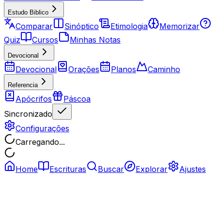
Estudo Biblico
Comparar
Sinóptico
Etimologia
Memorizar
Quiz
Cursos
Minhas Notas
Devocional
Devocional
Orações
Planos
Caminho
Referencia
Apócrifos
Páscoa
Sincronizado
Configurações
Carregando...
Home
Escrituras
Buscar
Explorar
Ajustes