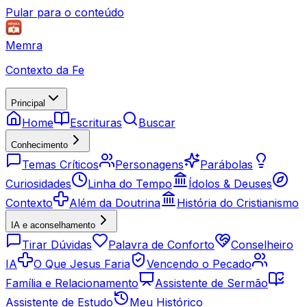
Pular para o conteúdo
Memra
Contexto da Fe
Principal
Home
Escrituras
Buscar
Conhecimento
Temas Críticos
Personagens
Parábolas
Curiosidades
Linha do Tempo
Ídolos & Deuses
Contexto
Além da Doutrina
História do Cristianismo
IA e aconselhamento
Tirar Dúvidas
Palavra de Conforto
Conselheiro
IA
O Que Jesus Faria
Vencendo o Pecado
Família e Relacionamento
Assistente de Sermão
Assistente de Estudo
Meu Histórico