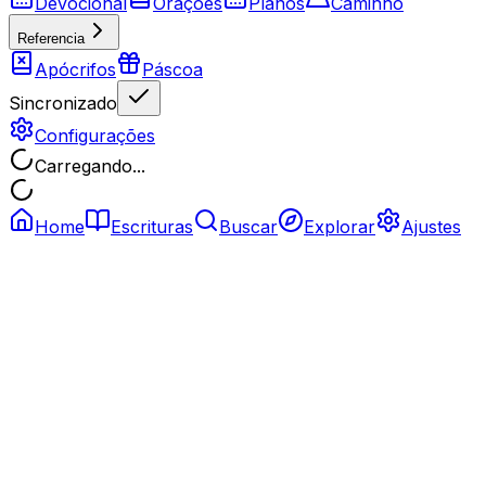
Devocional
Orações
Planos
Caminho
Referencia
Apócrifos
Páscoa
Sincronizado
Configurações
Carregando...
Home
Escrituras
Buscar
Explorar
Ajustes