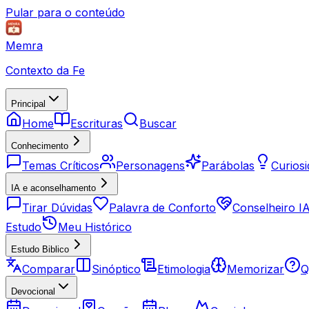
Pular para o conteúdo
Memra
Contexto da Fe
Principal
Home
Escrituras
Buscar
Conhecimento
Temas Críticos
Personagens
Parábolas
Curios
IA e aconselhamento
Tirar Dúvidas
Palavra de Conforto
Conselheiro I
Estudo
Meu Histórico
Estudo Biblico
Comparar
Sinóptico
Etimologia
Memorizar
Q
Devocional