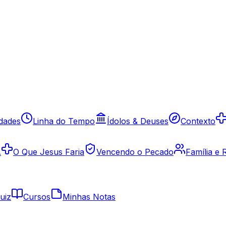
idades
Linha do Tempo
Ídolos & Deuses
Contexto
A
O Que Jesus Faria
Vencendo o Pecado
Família e
uiz
Cursos
Minhas Notas