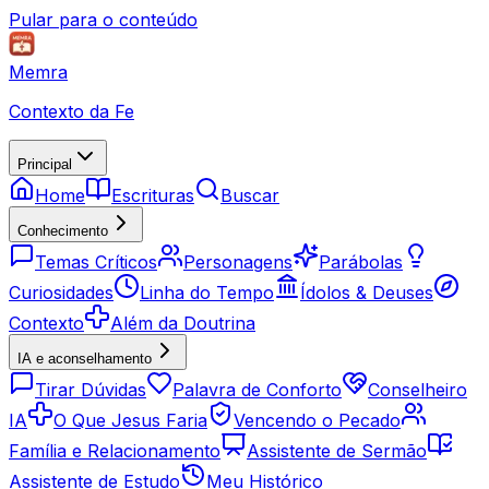
Pular para o conteúdo
Memra
Contexto da Fe
Principal
Home
Escrituras
Buscar
Conhecimento
Temas Críticos
Personagens
Parábolas
Curiosidades
Linha do Tempo
Ídolos & Deuses
Contexto
Além da Doutrina
IA e aconselhamento
Tirar Dúvidas
Palavra de Conforto
Conselheiro
IA
O Que Jesus Faria
Vencendo o Pecado
Família e Relacionamento
Assistente de Sermão
Assistente de Estudo
Meu Histórico