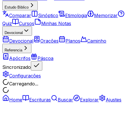
Estudo Biblico
Comparar
Sinóptico
Etimologia
Memorizar
Quiz
Cursos
Minhas Notas
Devocional
Devocional
Orações
Planos
Caminho
Referencia
Apócrifos
Páscoa
Sincronizado
Configurações
Carregando...
Home
Escrituras
Buscar
Explorar
Ajustes