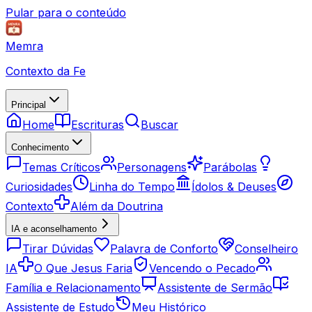
Pular para o conteúdo
Memra
Contexto da Fe
Principal
Home
Escrituras
Buscar
Conhecimento
Temas Críticos
Personagens
Parábolas
Curiosidades
Linha do Tempo
Ídolos & Deuses
Contexto
Além da Doutrina
IA e aconselhamento
Tirar Dúvidas
Palavra de Conforto
Conselheiro
IA
O Que Jesus Faria
Vencendo o Pecado
Família e Relacionamento
Assistente de Sermão
Assistente de Estudo
Meu Histórico