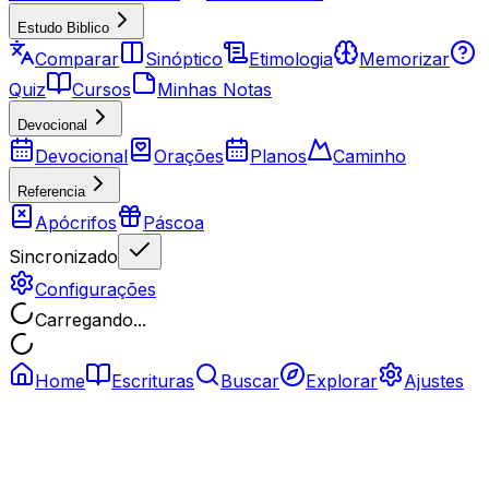
Estudo Biblico
Comparar
Sinóptico
Etimologia
Memorizar
Quiz
Cursos
Minhas Notas
Devocional
Devocional
Orações
Planos
Caminho
Referencia
Apócrifos
Páscoa
Sincronizado
Configurações
Carregando...
Home
Escrituras
Buscar
Explorar
Ajustes