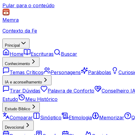
Pular para o conteúdo
Memra
Contexto da Fe
Principal
Home
Escrituras
Buscar
Conhecimento
Temas Críticos
Personagens
Parábolas
Curios
IA e aconselhamento
Tirar Dúvidas
Palavra de Conforto
Conselheiro I
Estudo
Meu Histórico
Estudo Biblico
Comparar
Sinóptico
Etimologia
Memorizar
Q
Devocional