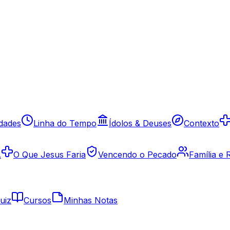
idades
Linha do Tempo
Ídolos & Deuses
Contexto
A
O Que Jesus Faria
Vencendo o Pecado
Família e
uiz
Cursos
Minhas Notas