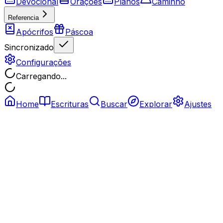
Devocional
Orações
Planos
Caminho
Referencia
Apócrifos
Páscoa
Sincronizado
Configurações
Carregando...
Home
Escrituras
Buscar
Explorar
Ajustes