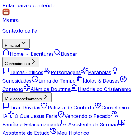
Pular para o conteúdo
Memra
Contexto da Fe
Principal
Home
Escrituras
Buscar
Conhecimento
Temas Críticos
Personagens
Parábolas
Curiosidades
Linha do Tempo
Ídolos & Deuses
Contexto
Além da Doutrina
História do Cristianismo
IA e aconselhamento
Tirar Dúvidas
Palavra de Conforto
Conselheiro
IA
O Que Jesus Faria
Vencendo o Pecado
Família e Relacionamento
Assistente de Sermão
Assistente de Estudo
Meu Histórico