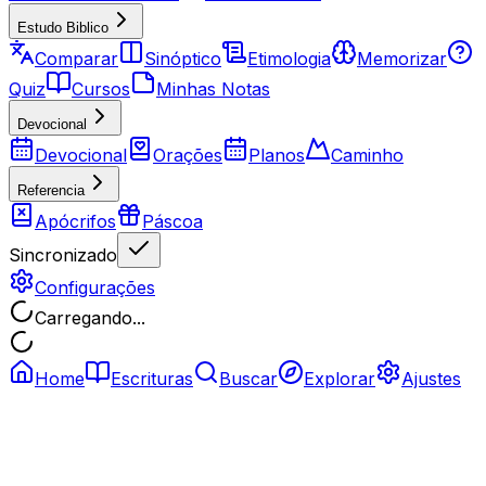
Estudo Biblico
Comparar
Sinóptico
Etimologia
Memorizar
Quiz
Cursos
Minhas Notas
Devocional
Devocional
Orações
Planos
Caminho
Referencia
Apócrifos
Páscoa
Sincronizado
Configurações
Carregando...
Home
Escrituras
Buscar
Explorar
Ajustes