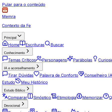
Pular para o conteúdo
Memra
Contexto da Fe
Principal
Home
Escrituras
Buscar
Conhecimento
Temas Críticos
Personagens
Parábolas
Curios
IA e aconselhamento
Tirar Dúvidas
Palavra de Conforto
Conselheiro I
Estudo
Meu Histórico
Estudo Biblico
Comparar
Sinóptico
Etimologia
Memorizar
Q
Devocional