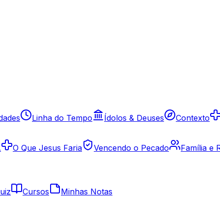
idades
Linha do Tempo
Ídolos & Deuses
Contexto
A
O Que Jesus Faria
Vencendo o Pecado
Família e
uiz
Cursos
Minhas Notas