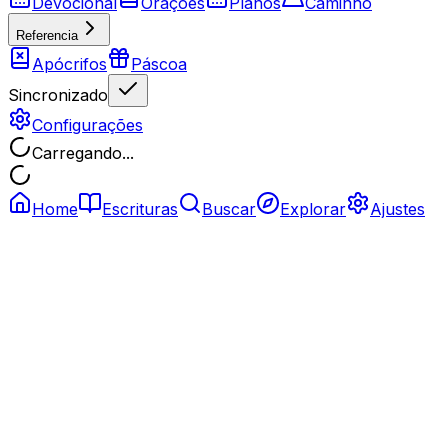
Devocional
Orações
Planos
Caminho
Referencia
Apócrifos
Páscoa
Sincronizado
Configurações
Carregando...
Home
Escrituras
Buscar
Explorar
Ajustes