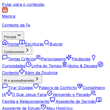
Pular para o conteúdo
Memra
Contexto da Fe
Principal
Home
Escrituras
Buscar
Conhecimento
Temas Críticos
Personagens
Parábolas
Curiosidades
Linha do Tempo
Ídolos & Deuses
Contexto
Além da Doutrina
IA e aconselhamento
Tirar Dúvidas
Palavra de Conforto
Conselheiro
IA
O Que Jesus Faria
Vencendo o Pecado
Família e Relacionamento
Assistente de Sermão
Assistente de Estudo
Meu Histórico