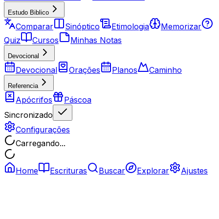
Estudo Biblico
Comparar
Sinóptico
Etimologia
Memorizar
Quiz
Cursos
Minhas Notas
Devocional
Devocional
Orações
Planos
Caminho
Referencia
Apócrifos
Páscoa
Sincronizado
Configurações
Carregando...
Home
Escrituras
Buscar
Explorar
Ajustes