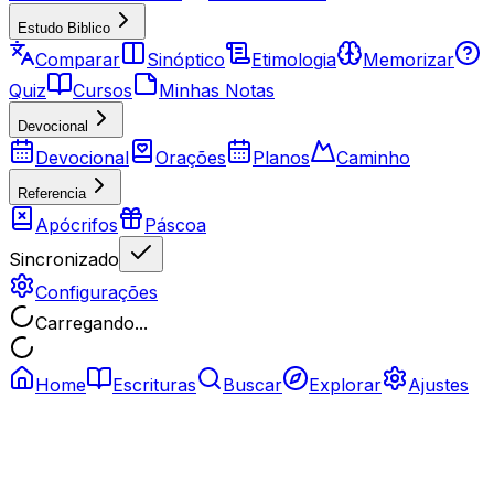
Estudo Biblico
Comparar
Sinóptico
Etimologia
Memorizar
Quiz
Cursos
Minhas Notas
Devocional
Devocional
Orações
Planos
Caminho
Referencia
Apócrifos
Páscoa
Sincronizado
Configurações
Carregando...
Home
Escrituras
Buscar
Explorar
Ajustes