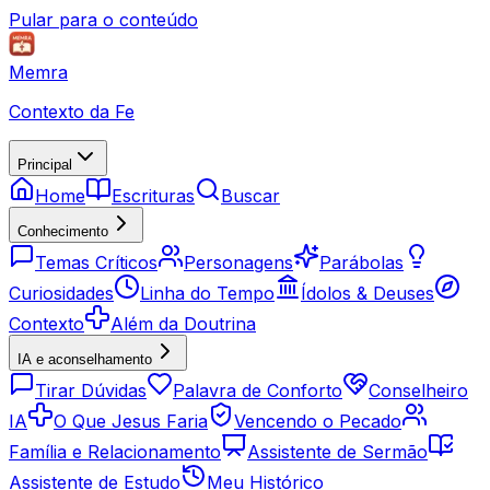
Pular para o conteúdo
Memra
Contexto da Fe
Principal
Home
Escrituras
Buscar
Conhecimento
Temas Críticos
Personagens
Parábolas
Curiosidades
Linha do Tempo
Ídolos & Deuses
Contexto
Além da Doutrina
IA e aconselhamento
Tirar Dúvidas
Palavra de Conforto
Conselheiro
IA
O Que Jesus Faria
Vencendo o Pecado
Família e Relacionamento
Assistente de Sermão
Assistente de Estudo
Meu Histórico