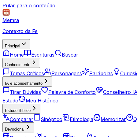
Pular para o conteúdo
Memra
Contexto da Fe
Principal
Home
Escrituras
Buscar
Conhecimento
Temas Críticos
Personagens
Parábolas
Curios
IA e aconselhamento
Tirar Dúvidas
Palavra de Conforto
Conselheiro I
Estudo
Meu Histórico
Estudo Biblico
Comparar
Sinóptico
Etimologia
Memorizar
Q
Devocional