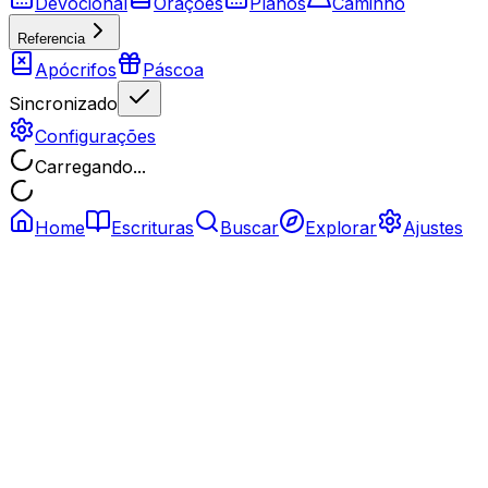
Devocional
Orações
Planos
Caminho
Referencia
Apócrifos
Páscoa
Sincronizado
Configurações
Carregando...
Home
Escrituras
Buscar
Explorar
Ajustes