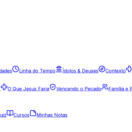
idades
Linha do Tempo
Ídolos & Deuses
Contexto
A
O Que Jesus Faria
Vencendo o Pecado
Família e
uiz
Cursos
Minhas Notas