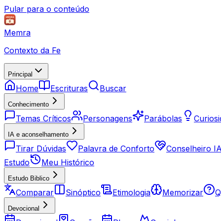
Pular para o conteúdo
Memra
Contexto da Fe
Principal
Home
Escrituras
Buscar
Conhecimento
Temas Críticos
Personagens
Parábolas
Curios
IA e aconselhamento
Tirar Dúvidas
Palavra de Conforto
Conselheiro I
Estudo
Meu Histórico
Estudo Biblico
Comparar
Sinóptico
Etimologia
Memorizar
Q
Devocional