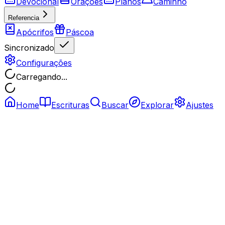
Devocional
Orações
Planos
Caminho
Referencia
Apócrifos
Páscoa
Sincronizado
Configurações
Carregando...
Home
Escrituras
Buscar
Explorar
Ajustes