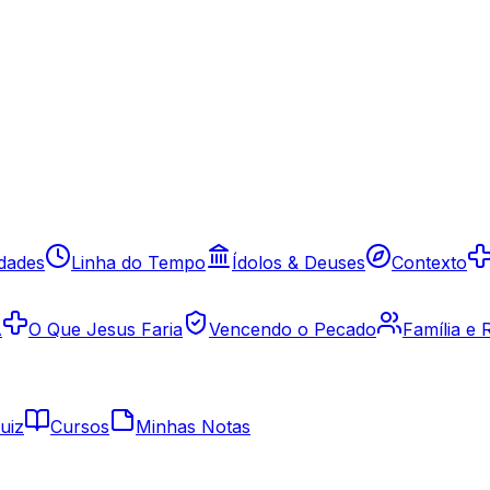
idades
Linha do Tempo
Ídolos & Deuses
Contexto
A
O Que Jesus Faria
Vencendo o Pecado
Família e
uiz
Cursos
Minhas Notas