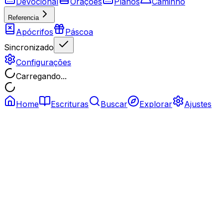
Devocional
Orações
Planos
Caminho
Referencia
Apócrifos
Páscoa
Sincronizado
Configurações
Carregando...
Home
Escrituras
Buscar
Explorar
Ajustes