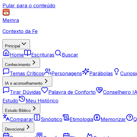
Pular para o conteúdo
Memra
Contexto da Fe
Principal
Home
Escrituras
Buscar
Conhecimento
Temas Críticos
Personagens
Parábolas
Curios
IA e aconselhamento
Tirar Dúvidas
Palavra de Conforto
Conselheiro I
Estudo
Meu Histórico
Estudo Biblico
Comparar
Sinóptico
Etimologia
Memorizar
Q
Devocional