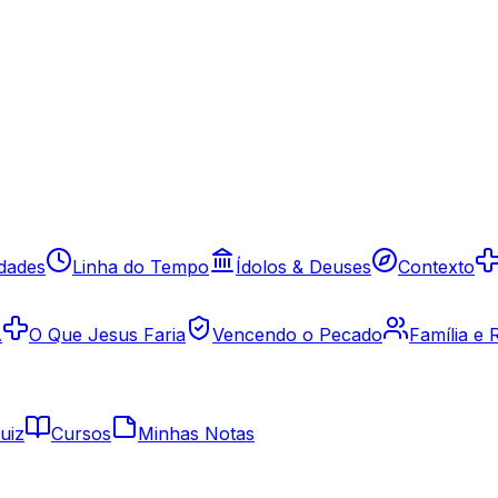
idades
Linha do Tempo
Ídolos & Deuses
Contexto
A
O Que Jesus Faria
Vencendo o Pecado
Família e
uiz
Cursos
Minhas Notas