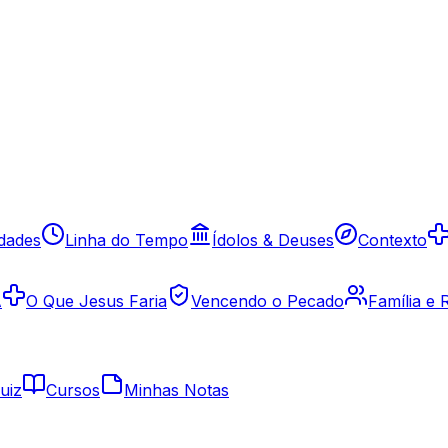
idades
Linha do Tempo
Ídolos & Deuses
Contexto
A
O Que Jesus Faria
Vencendo o Pecado
Família e
uiz
Cursos
Minhas Notas