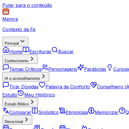
Pular para o conteúdo
Memra
Contexto da Fe
Principal
Home
Escrituras
Buscar
Conhecimento
Temas Críticos
Personagens
Parábolas
Curios
IA e aconselhamento
Tirar Dúvidas
Palavra de Conforto
Conselheiro I
Estudo
Meu Histórico
Estudo Biblico
Comparar
Sinóptico
Etimologia
Memorizar
Q
Devocional