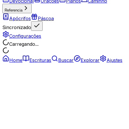
Devocional
Orações
Planos
Caminho
Referencia
Apócrifos
Páscoa
Sincronizado
Configurações
Carregando...
Home
Escrituras
Buscar
Explorar
Ajustes