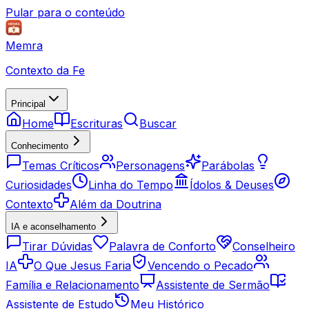
Pular para o conteúdo
Memra
Contexto da Fe
Principal
Home
Escrituras
Buscar
Conhecimento
Temas Críticos
Personagens
Parábolas
Curiosidades
Linha do Tempo
Ídolos & Deuses
Contexto
Além da Doutrina
IA e aconselhamento
Tirar Dúvidas
Palavra de Conforto
Conselheiro
IA
O Que Jesus Faria
Vencendo o Pecado
Família e Relacionamento
Assistente de Sermão
Assistente de Estudo
Meu Histórico