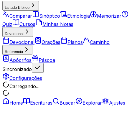
Estudo Biblico
Comparar
Sinóptico
Etimologia
Memorizar
Quiz
Cursos
Minhas Notas
Devocional
Devocional
Orações
Planos
Caminho
Referencia
Apócrifos
Páscoa
Sincronizado
Configurações
Carregando...
Home
Escrituras
Buscar
Explorar
Ajustes