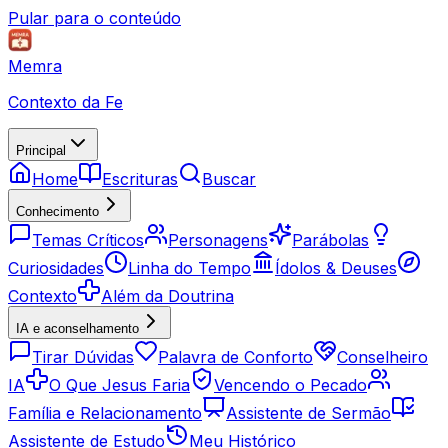
Pular para o conteúdo
Memra
Contexto da Fe
Principal
Home
Escrituras
Buscar
Conhecimento
Temas Críticos
Personagens
Parábolas
Curiosidades
Linha do Tempo
Ídolos & Deuses
Contexto
Além da Doutrina
IA e aconselhamento
Tirar Dúvidas
Palavra de Conforto
Conselheiro
IA
O Que Jesus Faria
Vencendo o Pecado
Família e Relacionamento
Assistente de Sermão
Assistente de Estudo
Meu Histórico