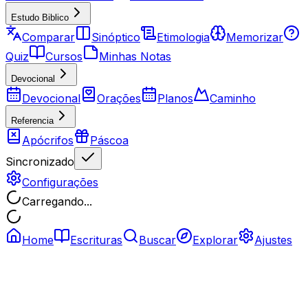
Estudo Biblico
Comparar
Sinóptico
Etimologia
Memorizar
Quiz
Cursos
Minhas Notas
Devocional
Devocional
Orações
Planos
Caminho
Referencia
Apócrifos
Páscoa
Sincronizado
Configurações
Carregando...
Home
Escrituras
Buscar
Explorar
Ajustes