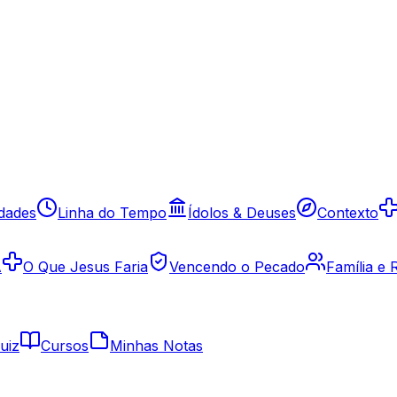
idades
Linha do Tempo
Ídolos & Deuses
Contexto
A
O Que Jesus Faria
Vencendo o Pecado
Família e
uiz
Cursos
Minhas Notas