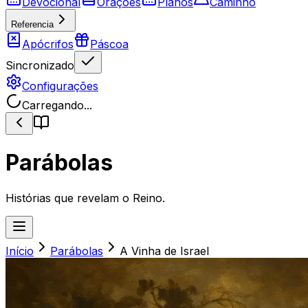
Devocional
Orações
Planos
Caminho
Referencia
Apócrifos
Páscoa
Sincronizado
Configurações
Carregando...
Parábolas
Histórias que revelam o Reino.
Início
Parábolas
A Vinha de Israel