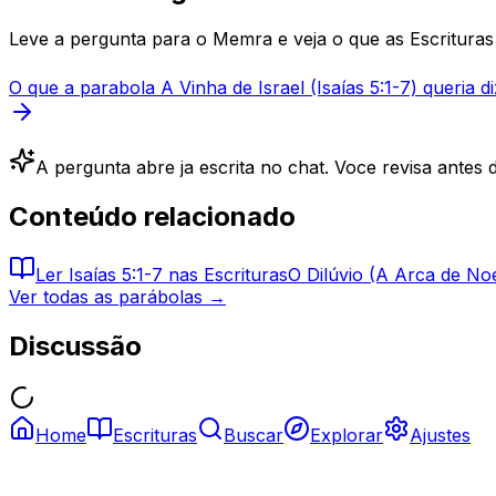
Leve a pergunta para o Memra e veja o que as Escrituras 
O que a parabola A Vinha de Israel (Isaías 5:1-7) queria di
A pergunta abre ja escrita no chat. Voce revisa antes d
Conteúdo relacionado
Ler
Isaías 5:1-7
nas Escrituras
O Dilúvio (A Arca de No
Ver todas as parábolas →
Discussão
Home
Escrituras
Buscar
Explorar
Ajustes