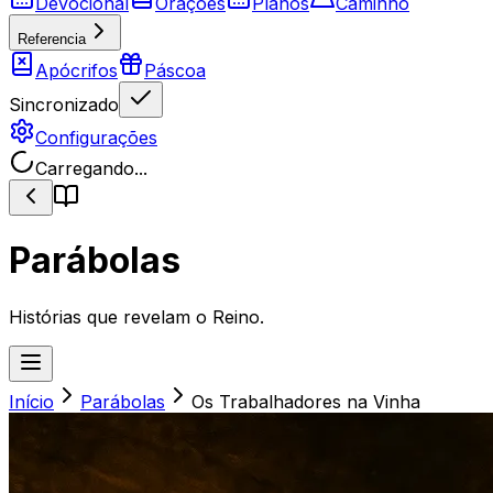
Devocional
Orações
Planos
Caminho
Referencia
Apócrifos
Páscoa
Sincronizado
Configurações
Carregando...
Parábolas
Histórias que revelam o Reino.
Início
Parábolas
Os Trabalhadores na Vinha