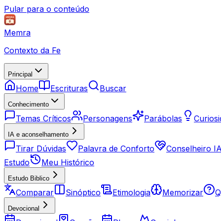
Pular para o conteúdo
Memra
Contexto da Fe
Principal
Home
Escrituras
Buscar
Conhecimento
Temas Críticos
Personagens
Parábolas
Curios
IA e aconselhamento
Tirar Dúvidas
Palavra de Conforto
Conselheiro I
Estudo
Meu Histórico
Estudo Biblico
Comparar
Sinóptico
Etimologia
Memorizar
Q
Devocional