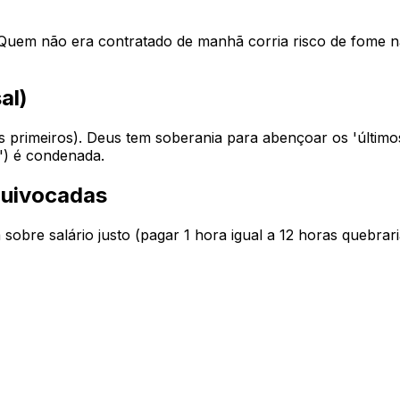
 Quem não era contratado de manhã corria risco de fome na
al)
primeiros). Deus tem soberania para abençoar os 'últimos'
u') é condenada.
quivocadas
obre salário justo (pagar 1 hora igual a 12 horas quebra