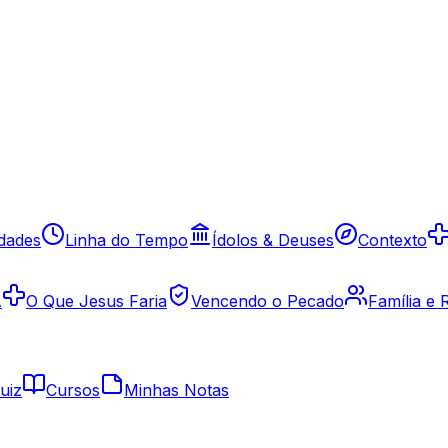
idades
Linha do Tempo
Ídolos & Deuses
Contexto
A
O Que Jesus Faria
Vencendo o Pecado
Família e
uiz
Cursos
Minhas Notas