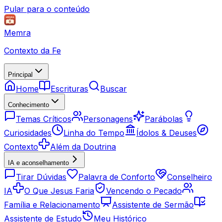
Pular para o conteúdo
Memra
Contexto da Fe
Principal
Home
Escrituras
Buscar
Conhecimento
Temas Críticos
Personagens
Parábolas
Curiosidades
Linha do Tempo
Ídolos & Deuses
Contexto
Além da Doutrina
IA e aconselhamento
Tirar Dúvidas
Palavra de Conforto
Conselheiro
IA
O Que Jesus Faria
Vencendo o Pecado
Família e Relacionamento
Assistente de Sermão
Assistente de Estudo
Meu Histórico