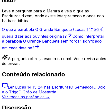
isso?
Leve a pergunta para o Memra e veja o que as
Escrituras dizem, onde existe interpretacao e onde nao
ha base biblica.
O que a parabola O Grande Banquete (Lucas 14:15-24)
queria dizer aos ouvintes originais?
Como interpretar
a parabola O Grande Banquete sem forcar significado
em cada detalhe?
A pergunta abre ja escrita no chat. Voce revisa antes
de enviar.
Conteúdo relacionado
Ler
Lucas 14:15-24
nas Escrituras
O Semeador
O Joio
e o Trigo
O Grão de Mostarda
Ver todas as parábolas →
Discussão