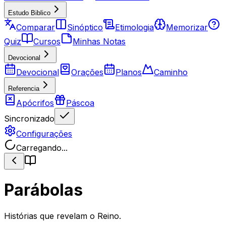
Estudo Biblico
Comparar
Sinóptico
Etimologia
Memorizar
Quiz
Cursos
Minhas Notas
Devocional
Devocional
Orações
Planos
Caminho
Referencia
Apócrifos
Páscoa
Sincronizado
Configurações
Carregando...
Parábolas
Histórias que revelam o Reino.