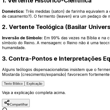
1. Vertente Histórico-Científica
Doméstico:
Três medidas (
saton
) de farinha equivalem a
de casamento?). O fermento (
leaven
) era um pedaço de m
2. Vertente Teológica (Basilar Univers
Inversão de Símbolo:
Em 99% das vezes na Bíblia e na cu
símbolo do Reino. A mensagem: o Reino não é uma teocraci
humanidade.
3. Contra-Pontos e Interpretações E
Alguns teólogos dispensacionalistas insistem que o ferme
Mostarda (crescimento/expansão) favorecem fortemente a
Texto Bíblico
Explicação
Veja a explicação completa acima.
Compartilhar