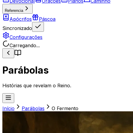
Devocional
Orações
Planos
Caminho
Referencia
Apócrifos
Páscoa
Sincronizado
Configurações
Carregando...
Parábolas
Histórias que revelam o Reino.
Início
Parábolas
O Fermento