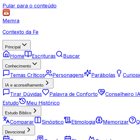
Pular para o conteúdo
Memra
Contexto da Fe
Principal
Home
Escrituras
Buscar
Conhecimento
Temas Críticos
Personagens
Parábolas
Curios
IA e aconselhamento
Tirar Dúvidas
Palavra de Conforto
Conselheiro I
Estudo
Meu Histórico
Estudo Biblico
Comparar
Sinóptico
Etimologia
Memorizar
Q
Devocional