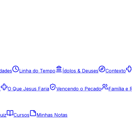
idades
Linha do Tempo
Ídolos & Deuses
Contexto
A
O Que Jesus Faria
Vencendo o Pecado
Família e
uiz
Cursos
Minhas Notas