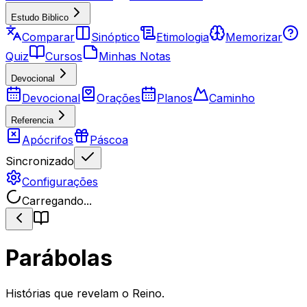
Estudo Biblico
Comparar
Sinóptico
Etimologia
Memorizar
Quiz
Cursos
Minhas Notas
Devocional
Devocional
Orações
Planos
Caminho
Referencia
Apócrifos
Páscoa
Sincronizado
Configurações
Carregando...
Parábolas
Histórias que revelam o Reino.