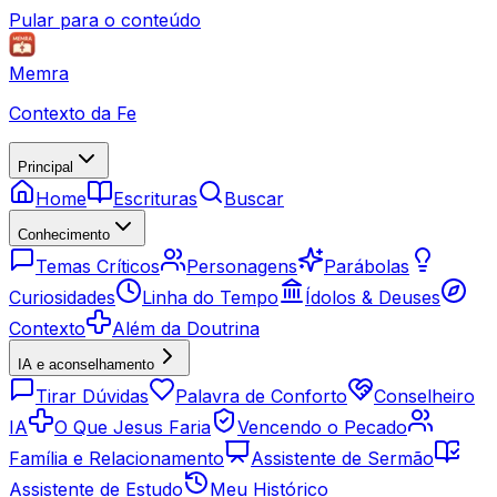
Pular para o conteúdo
Memra
Contexto da Fe
Principal
Home
Escrituras
Buscar
Conhecimento
Temas Críticos
Personagens
Parábolas
Curiosidades
Linha do Tempo
Ídolos & Deuses
Contexto
Além da Doutrina
IA e aconselhamento
Tirar Dúvidas
Palavra de Conforto
Conselheiro
IA
O Que Jesus Faria
Vencendo o Pecado
Família e Relacionamento
Assistente de Sermão
Assistente de Estudo
Meu Histórico