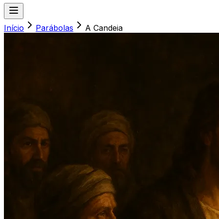
Início
Parábolas
A Candeia