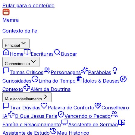
Pular para o conteúdo
Memra
Contexto da Fe
Principal
Home
Escrituras
Buscar
Conhecimento
Temas Críticos
Personagens
Parábolas
Curiosidades
Linha do Tempo
Ídolos & Deuses
Contexto
Além da Doutrina
IA e aconselhamento
Tirar Dúvidas
Palavra de Conforto
Conselheiro
IA
O Que Jesus Faria
Vencendo o Pecado
Família e Relacionamento
Assistente de Sermão
Assistente de Estudo
Meu Histórico