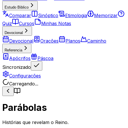
Estudo Biblico
Comparar
Sinóptico
Etimologia
Memorizar
Quiz
Cursos
Minhas Notas
Devocional
Devocional
Orações
Planos
Caminho
Referencia
Apócrifos
Páscoa
Sincronizado
Configurações
Carregando...
Parábolas
Histórias que revelam o Reino.