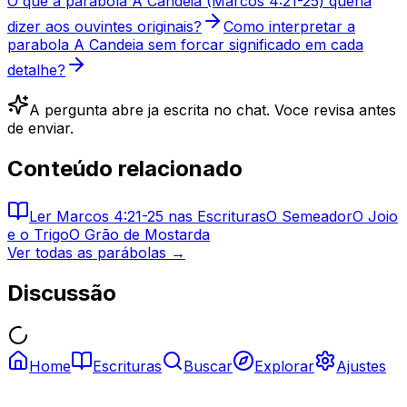
O que a parabola A Candeia (Marcos 4:21-25) queria
dizer aos ouvintes originais?
Como interpretar a
parabola A Candeia sem forcar significado em cada
detalhe?
A pergunta abre ja escrita no chat. Voce revisa antes
de enviar.
Conteúdo relacionado
Ler
Marcos 4:21-25
nas Escrituras
O Semeador
O Joio
e o Trigo
O Grão de Mostarda
Ver todas as parábolas →
Discussão
Home
Escrituras
Buscar
Explorar
Ajustes