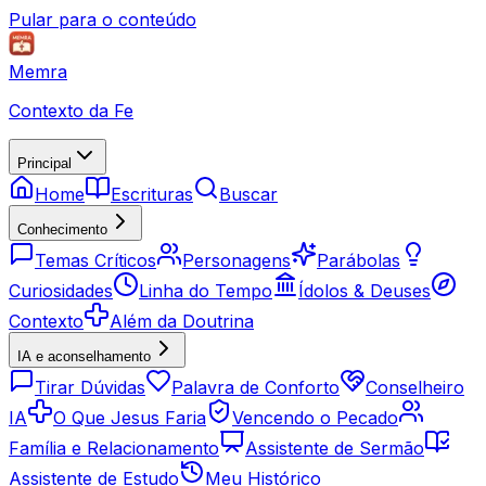
Pular para o conteúdo
Memra
Contexto da Fe
Principal
Home
Escrituras
Buscar
Conhecimento
Temas Críticos
Personagens
Parábolas
Curiosidades
Linha do Tempo
Ídolos & Deuses
Contexto
Além da Doutrina
IA e aconselhamento
Tirar Dúvidas
Palavra de Conforto
Conselheiro
IA
O Que Jesus Faria
Vencendo o Pecado
Família e Relacionamento
Assistente de Sermão
Assistente de Estudo
Meu Histórico