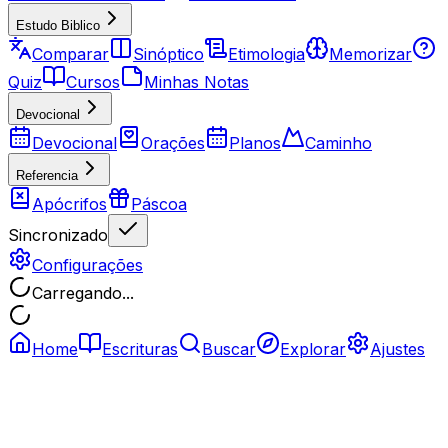
Estudo Biblico
Comparar
Sinóptico
Etimologia
Memorizar
Quiz
Cursos
Minhas Notas
Devocional
Devocional
Orações
Planos
Caminho
Referencia
Apócrifos
Páscoa
Sincronizado
Configurações
Carregando...
Home
Escrituras
Buscar
Explorar
Ajustes