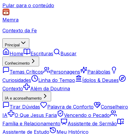
Pular para o conteúdo
Memra
Contexto da Fe
Principal
Home
Escrituras
Buscar
Conhecimento
Temas Críticos
Personagens
Parábolas
Curiosidades
Linha do Tempo
Ídolos & Deuses
Contexto
Além da Doutrina
IA e aconselhamento
Tirar Dúvidas
Palavra de Conforto
Conselheiro
IA
O Que Jesus Faria
Vencendo o Pecado
Família e Relacionamento
Assistente de Sermão
Assistente de Estudo
Meu Histórico