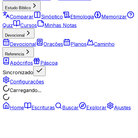
Estudo Biblico
Comparar
Sinóptico
Etimologia
Memorizar
Quiz
Cursos
Minhas Notas
Devocional
Devocional
Orações
Planos
Caminho
Referencia
Apócrifos
Páscoa
Sincronizado
Configurações
Carregando...
Home
Escrituras
Buscar
Explorar
Ajustes