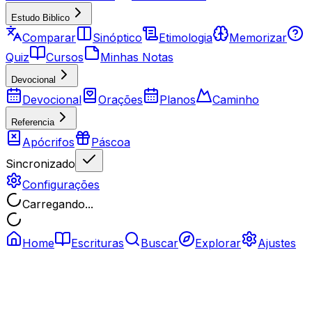
Estudo Biblico
Comparar
Sinóptico
Etimologia
Memorizar
Quiz
Cursos
Minhas Notas
Devocional
Devocional
Orações
Planos
Caminho
Referencia
Apócrifos
Páscoa
Sincronizado
Configurações
Carregando...
Home
Escrituras
Buscar
Explorar
Ajustes