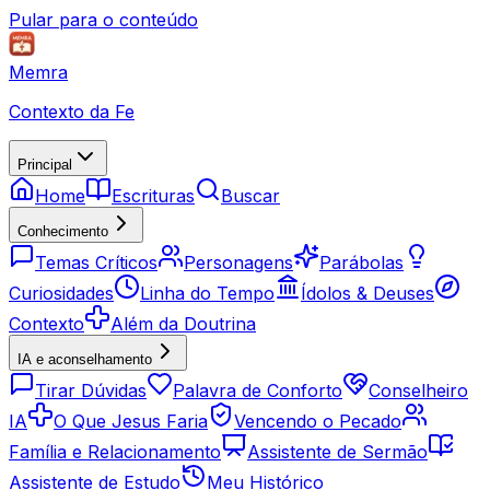
Pular para o conteúdo
Memra
Contexto da Fe
Principal
Home
Escrituras
Buscar
Conhecimento
Temas Críticos
Personagens
Parábolas
Curiosidades
Linha do Tempo
Ídolos & Deuses
Contexto
Além da Doutrina
IA e aconselhamento
Tirar Dúvidas
Palavra de Conforto
Conselheiro
IA
O Que Jesus Faria
Vencendo o Pecado
Família e Relacionamento
Assistente de Sermão
Assistente de Estudo
Meu Histórico