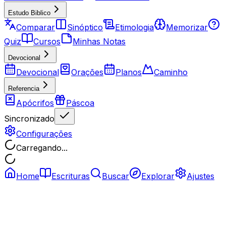
Estudo Biblico
Comparar
Sinóptico
Etimologia
Memorizar
Quiz
Cursos
Minhas Notas
Devocional
Devocional
Orações
Planos
Caminho
Referencia
Apócrifos
Páscoa
Sincronizado
Configurações
Carregando...
Home
Escrituras
Buscar
Explorar
Ajustes