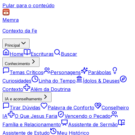
Pular para o conteúdo
Memra
Contexto da Fe
Principal
Home
Escrituras
Buscar
Conhecimento
Temas Críticos
Personagens
Parábolas
Curiosidades
Linha do Tempo
Ídolos & Deuses
Contexto
Além da Doutrina
IA e aconselhamento
Tirar Dúvidas
Palavra de Conforto
Conselheiro
IA
O Que Jesus Faria
Vencendo o Pecado
Família e Relacionamento
Assistente de Sermão
Assistente de Estudo
Meu Histórico