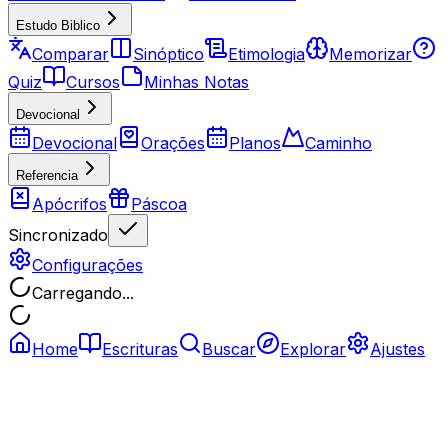
Estudo Biblico
Comparar
Sinóptico
Etimologia
Memorizar
Quiz
Cursos
Minhas Notas
Devocional
Devocional
Orações
Planos
Caminho
Referencia
Apócrifos
Páscoa
Sincronizado
Configurações
Carregando...
Home
Escrituras
Buscar
Explorar
Ajustes