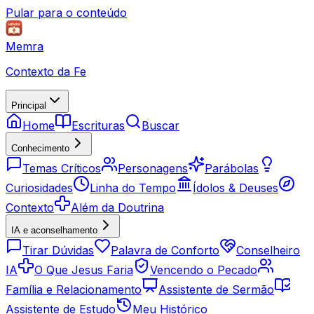
Pular para o conteúdo
Memra
Contexto da Fe
Principal
Home
Escrituras
Buscar
Conhecimento
Temas Críticos
Personagens
Parábolas
Curiosidades
Linha do Tempo
Ídolos & Deuses
Contexto
Além da Doutrina
IA e aconselhamento
Tirar Dúvidas
Palavra de Conforto
Conselheiro
IA
O Que Jesus Faria
Vencendo o Pecado
Família e Relacionamento
Assistente de Sermão
Assistente de Estudo
Meu Histórico