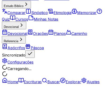
Estudo Biblico
Comparar
Sinóptico
Etimologia
Memorizar
Quiz
Cursos
Minhas Notas
Devocional
Devocional
Orações
Planos
Caminho
Referencia
Apócrifos
Páscoa
Sincronizado
Configurações
Carregando...
Home
Escrituras
Buscar
Explorar
Ajustes