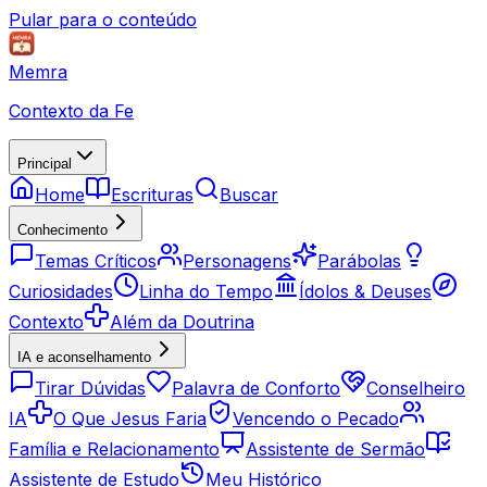
Pular para o conteúdo
Memra
Contexto da Fe
Principal
Home
Escrituras
Buscar
Conhecimento
Temas Críticos
Personagens
Parábolas
Curiosidades
Linha do Tempo
Ídolos & Deuses
Contexto
Além da Doutrina
IA e aconselhamento
Tirar Dúvidas
Palavra de Conforto
Conselheiro
IA
O Que Jesus Faria
Vencendo o Pecado
Família e Relacionamento
Assistente de Sermão
Assistente de Estudo
Meu Histórico