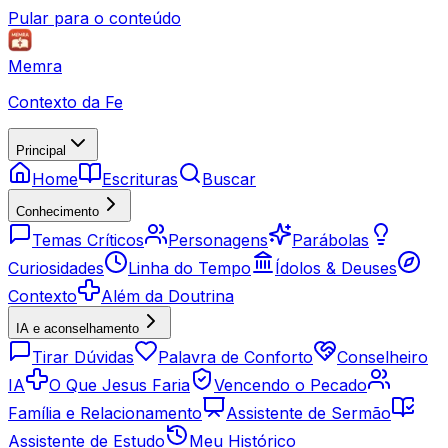
Pular para o conteúdo
Memra
Contexto da Fe
Principal
Home
Escrituras
Buscar
Conhecimento
Temas Críticos
Personagens
Parábolas
Curiosidades
Linha do Tempo
Ídolos & Deuses
Contexto
Além da Doutrina
IA e aconselhamento
Tirar Dúvidas
Palavra de Conforto
Conselheiro
IA
O Que Jesus Faria
Vencendo o Pecado
Família e Relacionamento
Assistente de Sermão
Assistente de Estudo
Meu Histórico