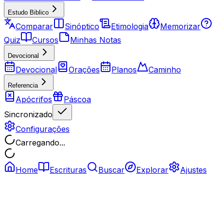
Estudo Biblico
Comparar
Sinóptico
Etimologia
Memorizar
Quiz
Cursos
Minhas Notas
Devocional
Devocional
Orações
Planos
Caminho
Referencia
Apócrifos
Páscoa
Sincronizado
Configurações
Carregando...
Home
Escrituras
Buscar
Explorar
Ajustes