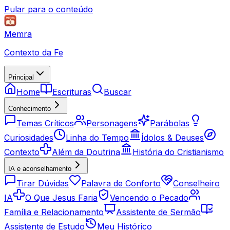
Pular para o conteúdo
Memra
Contexto da Fe
Principal
Home
Escrituras
Buscar
Conhecimento
Temas Críticos
Personagens
Parábolas
Curiosidades
Linha do Tempo
Ídolos & Deuses
Contexto
Além da Doutrina
História do Cristianismo
IA e aconselhamento
Tirar Dúvidas
Palavra de Conforto
Conselheiro
IA
O Que Jesus Faria
Vencendo o Pecado
Família e Relacionamento
Assistente de Sermão
Assistente de Estudo
Meu Histórico