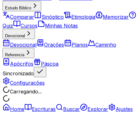
Estudo Biblico
Comparar
Sinóptico
Etimologia
Memorizar
Quiz
Cursos
Minhas Notas
Devocional
Devocional
Orações
Planos
Caminho
Referencia
Apócrifos
Páscoa
Sincronizado
Configurações
Carregando...
Home
Escrituras
Buscar
Explorar
Ajustes