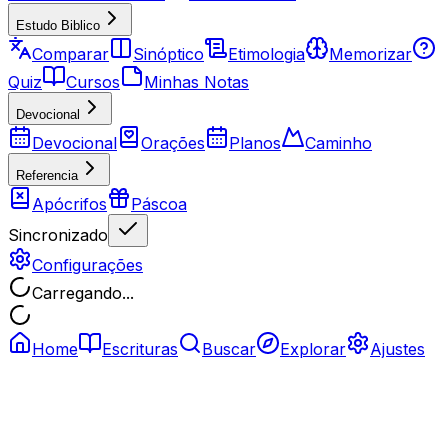
Estudo Biblico
Comparar
Sinóptico
Etimologia
Memorizar
Quiz
Cursos
Minhas Notas
Devocional
Devocional
Orações
Planos
Caminho
Referencia
Apócrifos
Páscoa
Sincronizado
Configurações
Carregando...
Home
Escrituras
Buscar
Explorar
Ajustes