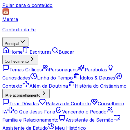
Pular para o conteúdo
Memra
Contexto da Fe
Principal
Home
Escrituras
Buscar
Conhecimento
Temas Críticos
Personagens
Parábolas
Curiosidades
Linha do Tempo
Ídolos & Deuses
Contexto
Além da Doutrina
História do Cristianismo
IA e aconselhamento
Tirar Dúvidas
Palavra de Conforto
Conselheiro
IA
O Que Jesus Faria
Vencendo o Pecado
Família e Relacionamento
Assistente de Sermão
Assistente de Estudo
Meu Histórico