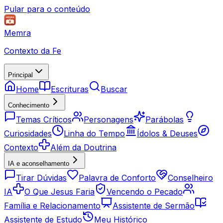
Pular para o conteúdo
Memra
Contexto da Fe
Principal
Home
Escrituras
Buscar
Conhecimento
Temas Críticos
Personagens
Parábolas
Curiosidades
Linha do Tempo
Ídolos & Deuses
Contexto
Além da Doutrina
IA e aconselhamento
Tirar Dúvidas
Palavra de Conforto
Conselheiro
IA
O Que Jesus Faria
Vencendo o Pecado
Família e Relacionamento
Assistente de Sermão
Assistente de Estudo
Meu Histórico