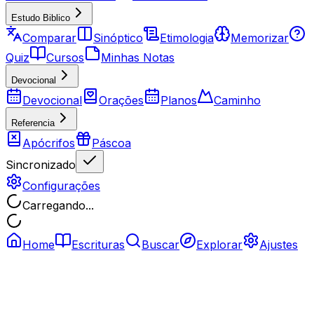
Estudo Biblico
Comparar
Sinóptico
Etimologia
Memorizar
Quiz
Cursos
Minhas Notas
Devocional
Devocional
Orações
Planos
Caminho
Referencia
Apócrifos
Páscoa
Sincronizado
Configurações
Carregando...
Home
Escrituras
Buscar
Explorar
Ajustes