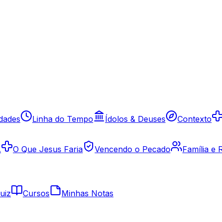
idades
Linha do Tempo
Ídolos & Deuses
Contexto
A
O Que Jesus Faria
Vencendo o Pecado
Família e
uiz
Cursos
Minhas Notas