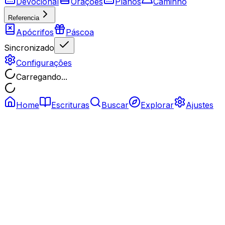
Devocional
Orações
Planos
Caminho
Referencia
Apócrifos
Páscoa
Sincronizado
Configurações
Carregando...
Home
Escrituras
Buscar
Explorar
Ajustes