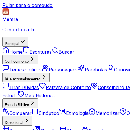
Pular para o conteúdo
Memra
Contexto da Fe
Principal
Home
Escrituras
Buscar
Conhecimento
Temas Críticos
Personagens
Parábolas
Curios
IA e aconselhamento
Tirar Dúvidas
Palavra de Conforto
Conselheiro I
Estudo
Meu Histórico
Estudo Biblico
Comparar
Sinóptico
Etimologia
Memorizar
Q
Devocional