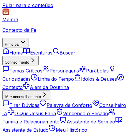
Pular para o conteúdo
Memra
Contexto da Fe
Principal
Home
Escrituras
Buscar
Conhecimento
Temas Críticos
Personagens
Parábolas
Curiosidades
Linha do Tempo
Ídolos & Deuses
Contexto
Além da Doutrina
IA e aconselhamento
Tirar Dúvidas
Palavra de Conforto
Conselheiro
IA
O Que Jesus Faria
Vencendo o Pecado
Família e Relacionamento
Assistente de Sermão
Assistente de Estudo
Meu Histórico