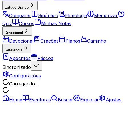
Estudo Biblico
Comparar
Sinóptico
Etimologia
Memorizar
Quiz
Cursos
Minhas Notas
Devocional
Devocional
Orações
Planos
Caminho
Referencia
Apócrifos
Páscoa
Sincronizado
Configurações
Carregando...
Home
Escrituras
Buscar
Explorar
Ajustes