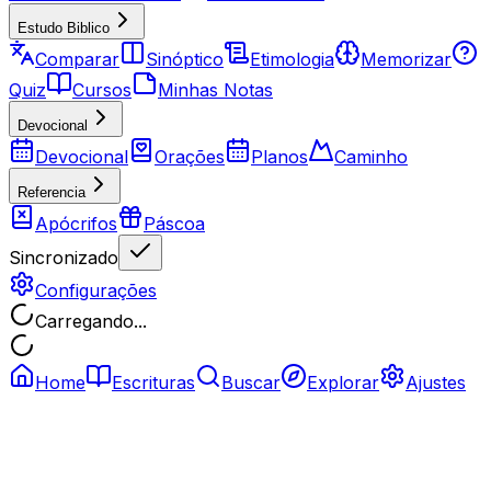
Estudo Biblico
Comparar
Sinóptico
Etimologia
Memorizar
Quiz
Cursos
Minhas Notas
Devocional
Devocional
Orações
Planos
Caminho
Referencia
Apócrifos
Páscoa
Sincronizado
Configurações
Carregando...
Home
Escrituras
Buscar
Explorar
Ajustes