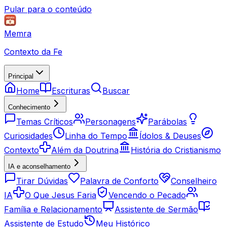
Pular para o conteúdo
Memra
Contexto da Fe
Principal
Home
Escrituras
Buscar
Conhecimento
Temas Críticos
Personagens
Parábolas
Curiosidades
Linha do Tempo
Ídolos & Deuses
Contexto
Além da Doutrina
História do Cristianismo
IA e aconselhamento
Tirar Dúvidas
Palavra de Conforto
Conselheiro
IA
O Que Jesus Faria
Vencendo o Pecado
Família e Relacionamento
Assistente de Sermão
Assistente de Estudo
Meu Histórico