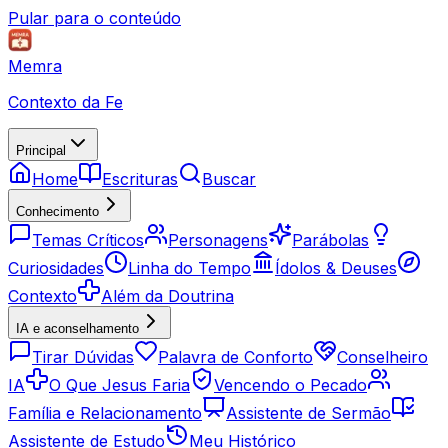
Pular para o conteúdo
Memra
Contexto da Fe
Principal
Home
Escrituras
Buscar
Conhecimento
Temas Críticos
Personagens
Parábolas
Curiosidades
Linha do Tempo
Ídolos & Deuses
Contexto
Além da Doutrina
IA e aconselhamento
Tirar Dúvidas
Palavra de Conforto
Conselheiro
IA
O Que Jesus Faria
Vencendo o Pecado
Família e Relacionamento
Assistente de Sermão
Assistente de Estudo
Meu Histórico