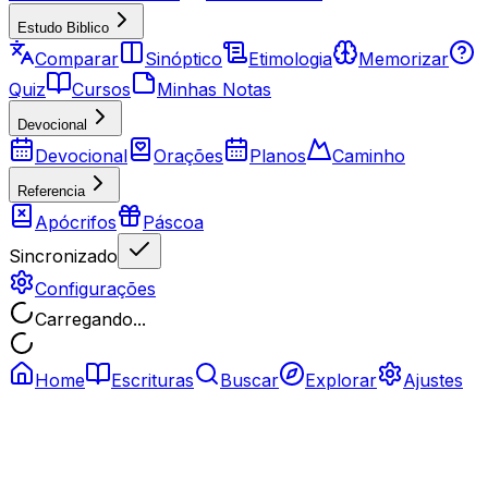
Estudo Biblico
Comparar
Sinóptico
Etimologia
Memorizar
Quiz
Cursos
Minhas Notas
Devocional
Devocional
Orações
Planos
Caminho
Referencia
Apócrifos
Páscoa
Sincronizado
Configurações
Carregando...
Home
Escrituras
Buscar
Explorar
Ajustes