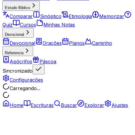
Estudo Biblico
Comparar
Sinóptico
Etimologia
Memorizar
Quiz
Cursos
Minhas Notas
Devocional
Devocional
Orações
Planos
Caminho
Referencia
Apócrifos
Páscoa
Sincronizado
Configurações
Carregando...
Home
Escrituras
Buscar
Explorar
Ajustes