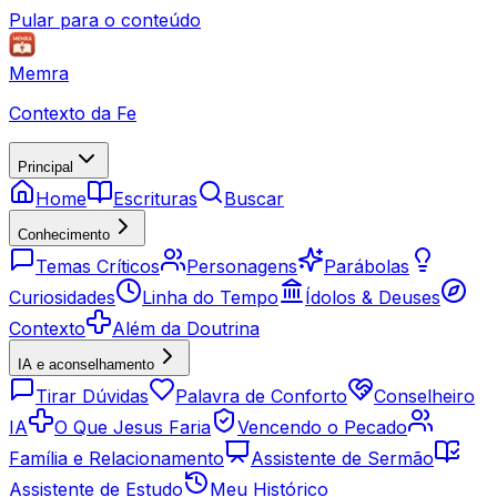
Pular para o conteúdo
Memra
Contexto da Fe
Principal
Home
Escrituras
Buscar
Conhecimento
Temas Críticos
Personagens
Parábolas
Curiosidades
Linha do Tempo
Ídolos & Deuses
Contexto
Além da Doutrina
IA e aconselhamento
Tirar Dúvidas
Palavra de Conforto
Conselheiro
IA
O Que Jesus Faria
Vencendo o Pecado
Família e Relacionamento
Assistente de Sermão
Assistente de Estudo
Meu Histórico