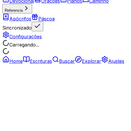
Devocional
Orações
Planos
Caminho
Referencia
Apócrifos
Páscoa
Sincronizado
Configurações
Carregando...
Home
Escrituras
Buscar
Explorar
Ajustes