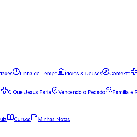
idades
Linha do Tempo
Ídolos & Deuses
Contexto
A
O Que Jesus Faria
Vencendo o Pecado
Família e
uiz
Cursos
Minhas Notas