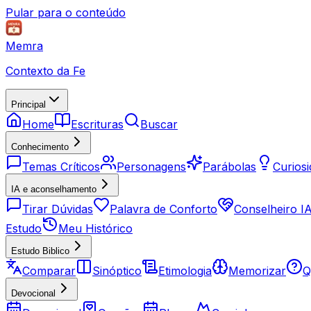
Pular para o conteúdo
Memra
Contexto da Fe
Principal
Home
Escrituras
Buscar
Conhecimento
Temas Críticos
Personagens
Parábolas
Curios
IA e aconselhamento
Tirar Dúvidas
Palavra de Conforto
Conselheiro I
Estudo
Meu Histórico
Estudo Biblico
Comparar
Sinóptico
Etimologia
Memorizar
Q
Devocional