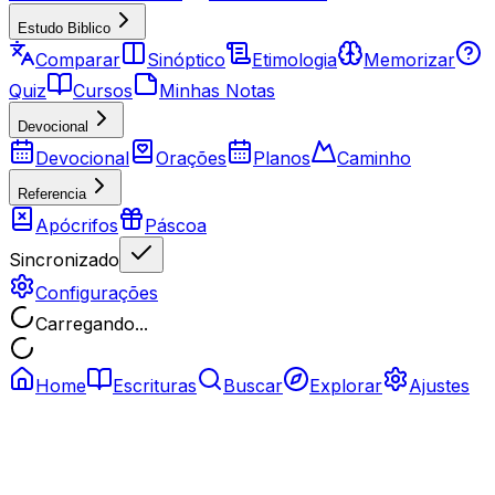
Estudo Biblico
Comparar
Sinóptico
Etimologia
Memorizar
Quiz
Cursos
Minhas Notas
Devocional
Devocional
Orações
Planos
Caminho
Referencia
Apócrifos
Páscoa
Sincronizado
Configurações
Carregando...
Home
Escrituras
Buscar
Explorar
Ajustes