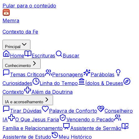
Pular para o conteúdo
Memra
Contexto da Fe
Principal
Home
Escrituras
Buscar
Conhecimento
Temas Críticos
Personagens
Parábolas
Curiosidades
Linha do Tempo
Ídolos & Deuses
Contexto
Além da Doutrina
IA e aconselhamento
Tirar Dúvidas
Palavra de Conforto
Conselheiro
IA
O Que Jesus Faria
Vencendo o Pecado
Família e Relacionamento
Assistente de Sermão
Assistente de Estudo
Meu Histórico