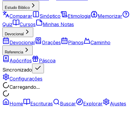
Estudo Biblico
Comparar
Sinóptico
Etimologia
Memorizar
Quiz
Cursos
Minhas Notas
Devocional
Devocional
Orações
Planos
Caminho
Referencia
Apócrifos
Páscoa
Sincronizado
Configurações
Carregando...
Home
Escrituras
Buscar
Explorar
Ajustes