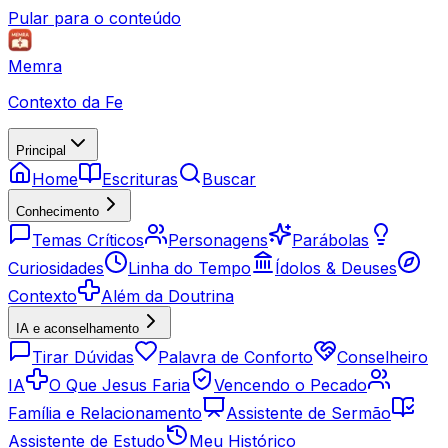
Pular para o conteúdo
Memra
Contexto da Fe
Principal
Home
Escrituras
Buscar
Conhecimento
Temas Críticos
Personagens
Parábolas
Curiosidades
Linha do Tempo
Ídolos & Deuses
Contexto
Além da Doutrina
IA e aconselhamento
Tirar Dúvidas
Palavra de Conforto
Conselheiro
IA
O Que Jesus Faria
Vencendo o Pecado
Família e Relacionamento
Assistente de Sermão
Assistente de Estudo
Meu Histórico