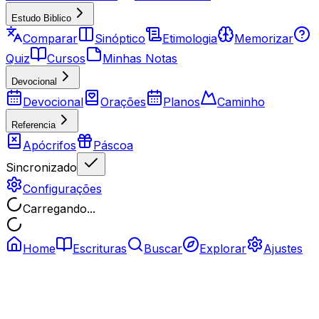
Estudo Biblico
Comparar
Sinóptico
Etimologia
Memorizar
Quiz
Cursos
Minhas Notas
Devocional
Devocional
Orações
Planos
Caminho
Referencia
Apócrifos
Páscoa
Sincronizado
Configurações
Carregando...
Home
Escrituras
Buscar
Explorar
Ajustes