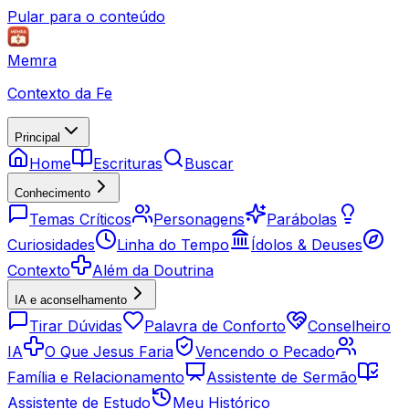
Pular para o conteúdo
Memra
Contexto da Fe
Principal
Home
Escrituras
Buscar
Conhecimento
Temas Críticos
Personagens
Parábolas
Curiosidades
Linha do Tempo
Ídolos & Deuses
Contexto
Além da Doutrina
IA e aconselhamento
Tirar Dúvidas
Palavra de Conforto
Conselheiro
IA
O Que Jesus Faria
Vencendo o Pecado
Família e Relacionamento
Assistente de Sermão
Assistente de Estudo
Meu Histórico