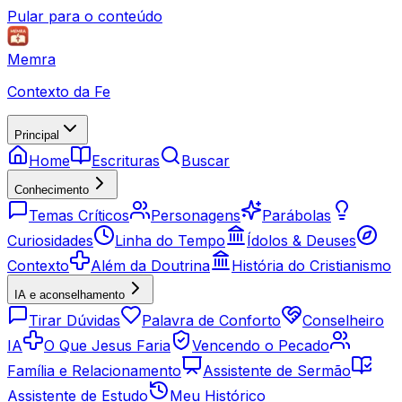
Pular para o conteúdo
Memra
Contexto da Fe
Principal
Home
Escrituras
Buscar
Conhecimento
Temas Críticos
Personagens
Parábolas
Curiosidades
Linha do Tempo
Ídolos & Deuses
Contexto
Além da Doutrina
História do Cristianismo
IA e aconselhamento
Tirar Dúvidas
Palavra de Conforto
Conselheiro
IA
O Que Jesus Faria
Vencendo o Pecado
Família e Relacionamento
Assistente de Sermão
Assistente de Estudo
Meu Histórico