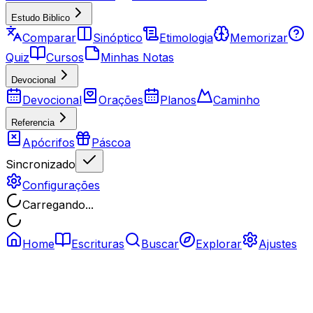
Estudo Biblico
Comparar
Sinóptico
Etimologia
Memorizar
Quiz
Cursos
Minhas Notas
Devocional
Devocional
Orações
Planos
Caminho
Referencia
Apócrifos
Páscoa
Sincronizado
Configurações
Carregando...
Home
Escrituras
Buscar
Explorar
Ajustes