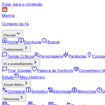
Pular para o conteúdo
Memra
Contexto da Fe
Principal
Home
Escrituras
Buscar
Conhecimento
Temas Críticos
Personagens
Parábolas
Curios
IA e aconselhamento
Tirar Dúvidas
Palavra de Conforto
Conselheiro I
Estudo
Meu Histórico
Estudo Biblico
Comparar
Sinóptico
Etimologia
Memorizar
Q
Devocional