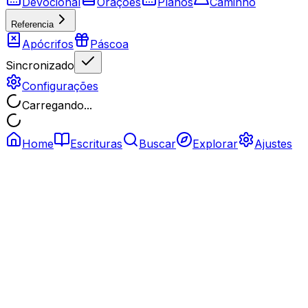
Devocional
Orações
Planos
Caminho
Referencia
Apócrifos
Páscoa
Sincronizado
Configurações
Carregando...
Home
Escrituras
Buscar
Explorar
Ajustes