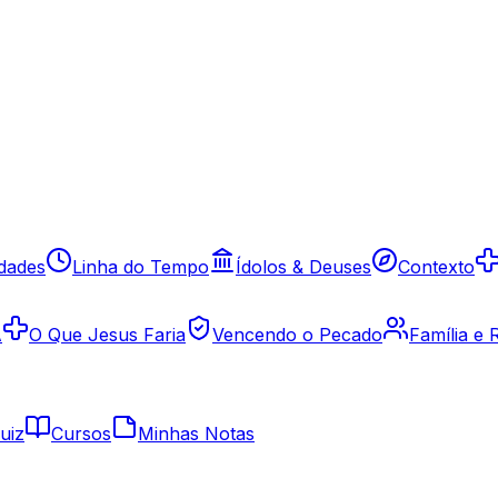
idades
Linha do Tempo
Ídolos & Deuses
Contexto
A
O Que Jesus Faria
Vencendo o Pecado
Família e
uiz
Cursos
Minhas Notas