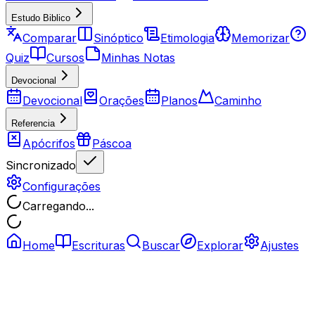
Estudo Biblico
Comparar
Sinóptico
Etimologia
Memorizar
Quiz
Cursos
Minhas Notas
Devocional
Devocional
Orações
Planos
Caminho
Referencia
Apócrifos
Páscoa
Sincronizado
Configurações
Carregando...
Home
Escrituras
Buscar
Explorar
Ajustes