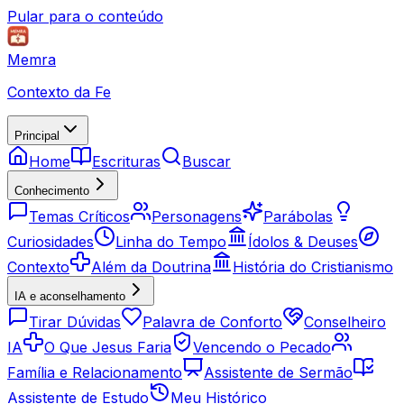
Pular para o conteúdo
Memra
Contexto da Fe
Principal
Home
Escrituras
Buscar
Conhecimento
Temas Críticos
Personagens
Parábolas
Curiosidades
Linha do Tempo
Ídolos & Deuses
Contexto
Além da Doutrina
História do Cristianismo
IA e aconselhamento
Tirar Dúvidas
Palavra de Conforto
Conselheiro
IA
O Que Jesus Faria
Vencendo o Pecado
Família e Relacionamento
Assistente de Sermão
Assistente de Estudo
Meu Histórico