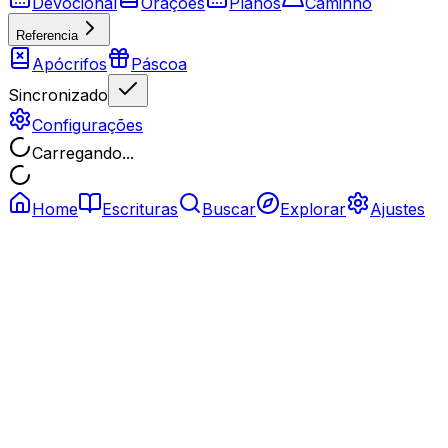
Devocional
Orações
Planos
Caminho
Referencia
Apócrifos
Páscoa
Sincronizado
Configurações
Carregando...
Home
Escrituras
Buscar
Explorar
Ajustes