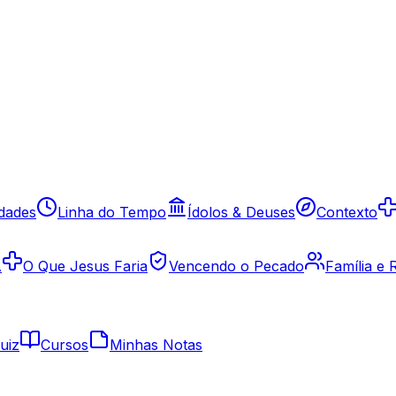
idades
Linha do Tempo
Ídolos & Deuses
Contexto
A
O Que Jesus Faria
Vencendo o Pecado
Família e
uiz
Cursos
Minhas Notas