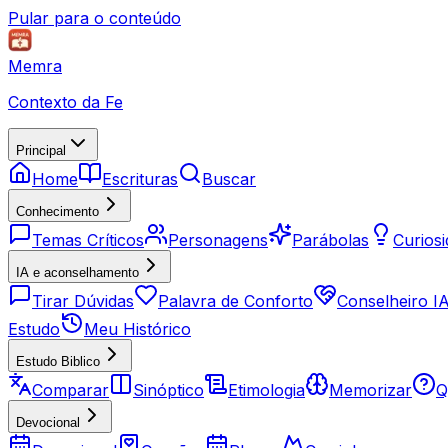
Pular para o conteúdo
Memra
Contexto da Fe
Principal
Home
Escrituras
Buscar
Conhecimento
Temas Críticos
Personagens
Parábolas
Curios
IA e aconselhamento
Tirar Dúvidas
Palavra de Conforto
Conselheiro I
Estudo
Meu Histórico
Estudo Biblico
Comparar
Sinóptico
Etimologia
Memorizar
Q
Devocional