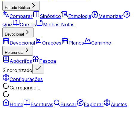
Estudo Biblico
Comparar
Sinóptico
Etimologia
Memorizar
Quiz
Cursos
Minhas Notas
Devocional
Devocional
Orações
Planos
Caminho
Referencia
Apócrifos
Páscoa
Sincronizado
Configurações
Carregando...
Home
Escrituras
Buscar
Explorar
Ajustes