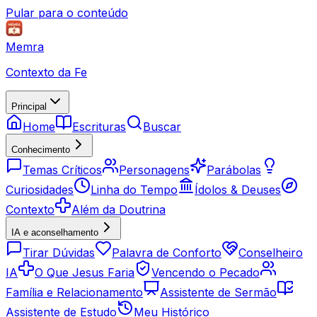
Pular para o conteúdo
Memra
Contexto da Fe
Principal
Home
Escrituras
Buscar
Conhecimento
Temas Críticos
Personagens
Parábolas
Curiosidades
Linha do Tempo
Ídolos & Deuses
Contexto
Além da Doutrina
IA e aconselhamento
Tirar Dúvidas
Palavra de Conforto
Conselheiro
IA
O Que Jesus Faria
Vencendo o Pecado
Família e Relacionamento
Assistente de Sermão
Assistente de Estudo
Meu Histórico