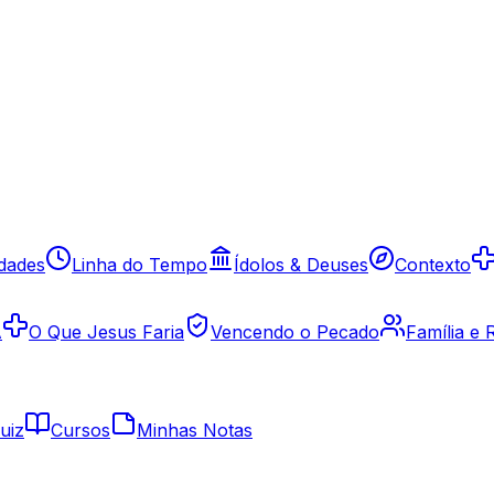
idades
Linha do Tempo
Ídolos & Deuses
Contexto
A
O Que Jesus Faria
Vencendo o Pecado
Família e
uiz
Cursos
Minhas Notas