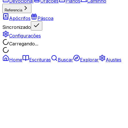
Devocional
Orações
Planos
Caminho
Referencia
Apócrifos
Páscoa
Sincronizado
Configurações
Carregando...
Home
Escrituras
Buscar
Explorar
Ajustes