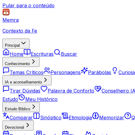
Pular para o conteúdo
Memra
Contexto da Fe
Principal
Home
Escrituras
Buscar
Conhecimento
Temas Críticos
Personagens
Parábolas
Curios
IA e aconselhamento
Tirar Dúvidas
Palavra de Conforto
Conselheiro I
Estudo
Meu Histórico
Estudo Biblico
Comparar
Sinóptico
Etimologia
Memorizar
Q
Devocional