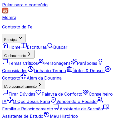
Pular para o conteúdo
Memra
Contexto da Fe
Principal
Home
Escrituras
Buscar
Conhecimento
Temas Críticos
Personagens
Parábolas
Curiosidades
Linha do Tempo
Ídolos & Deuses
Contexto
Além da Doutrina
IA e aconselhamento
Tirar Dúvidas
Palavra de Conforto
Conselheiro
IA
O Que Jesus Faria
Vencendo o Pecado
Família e Relacionamento
Assistente de Sermão
Assistente de Estudo
Meu Histórico