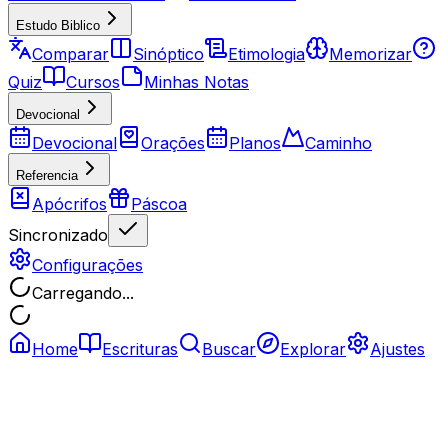
Estudo Biblico
Comparar
Sinóptico
Etimologia
Memorizar
Quiz
Cursos
Minhas Notas
Devocional
Devocional
Orações
Planos
Caminho
Referencia
Apócrifos
Páscoa
Sincronizado
Configurações
Carregando...
Home
Escrituras
Buscar
Explorar
Ajustes