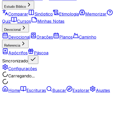
Estudo Biblico
Comparar
Sinóptico
Etimologia
Memorizar
Quiz
Cursos
Minhas Notas
Devocional
Devocional
Orações
Planos
Caminho
Referencia
Apócrifos
Páscoa
Sincronizado
Configurações
Carregando...
Home
Escrituras
Buscar
Explorar
Ajustes