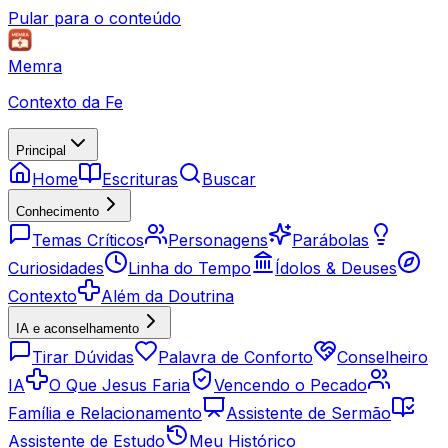
Pular para o conteúdo
Memra
Contexto da Fe
Principal
Home
Escrituras
Buscar
Conhecimento
Temas Críticos
Personagens
Parábolas
Curiosidades
Linha do Tempo
Ídolos & Deuses
Contexto
Além da Doutrina
IA e aconselhamento
Tirar Dúvidas
Palavra de Conforto
Conselheiro
IA
O Que Jesus Faria
Vencendo o Pecado
Família e Relacionamento
Assistente de Sermão
Assistente de Estudo
Meu Histórico