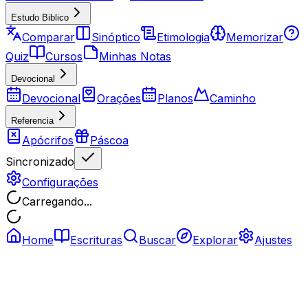
Estudo Biblico
Comparar
Sinóptico
Etimologia
Memorizar
Quiz
Cursos
Minhas Notas
Devocional
Devocional
Orações
Planos
Caminho
Referencia
Apócrifos
Páscoa
Sincronizado
Configurações
Carregando...
Home
Escrituras
Buscar
Explorar
Ajustes