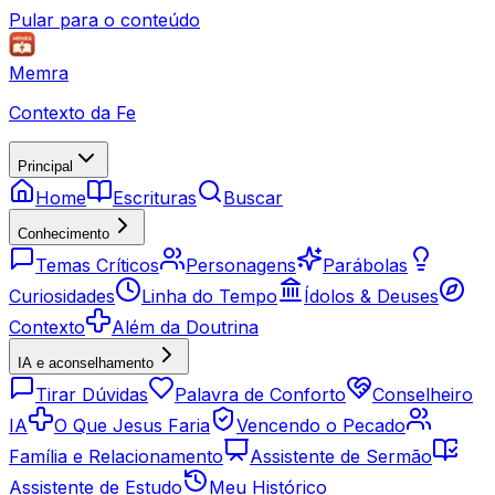
Pular para o conteúdo
Memra
Contexto da Fe
Principal
Home
Escrituras
Buscar
Conhecimento
Temas Críticos
Personagens
Parábolas
Curiosidades
Linha do Tempo
Ídolos & Deuses
Contexto
Além da Doutrina
IA e aconselhamento
Tirar Dúvidas
Palavra de Conforto
Conselheiro
IA
O Que Jesus Faria
Vencendo o Pecado
Família e Relacionamento
Assistente de Sermão
Assistente de Estudo
Meu Histórico