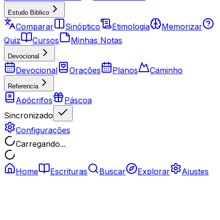
Estudo Biblico
Comparar
Sinóptico
Etimologia
Memorizar
Quiz
Cursos
Minhas Notas
Devocional
Devocional
Orações
Planos
Caminho
Referencia
Apócrifos
Páscoa
Sincronizado
Configurações
Carregando...
Home
Escrituras
Buscar
Explorar
Ajustes