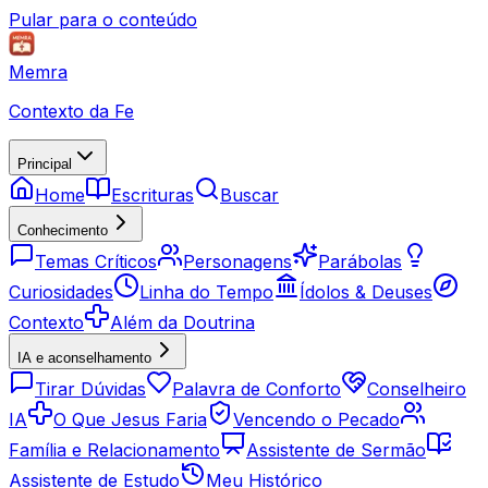
Pular para o conteúdo
Memra
Contexto da Fe
Principal
Home
Escrituras
Buscar
Conhecimento
Temas Críticos
Personagens
Parábolas
Curiosidades
Linha do Tempo
Ídolos & Deuses
Contexto
Além da Doutrina
IA e aconselhamento
Tirar Dúvidas
Palavra de Conforto
Conselheiro
IA
O Que Jesus Faria
Vencendo o Pecado
Família e Relacionamento
Assistente de Sermão
Assistente de Estudo
Meu Histórico